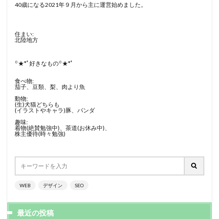
40歳になる2021年９月から主に運営始めました。
住まい:
北陸地方
꙳★*ﾟ好きなもの꙳★*ﾟ
食べ物:
茄子、豆類、梨、肉より魚
動物:
(生)犬猫どちらも
(イラストやキャラ)豚、パンダ
趣味:
着物(絶賛勉強中)、茶道(お休み中)、
株主優待(時々勉強)
WEB
デザイン
SEO
最近の投稿