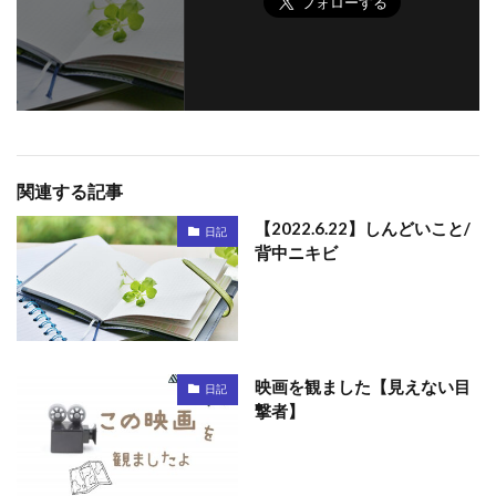
関連する記事
【2022.6.22】しんどいこと/
日記
背中ニキビ
映画を観ました【見えない目
日記
撃者】