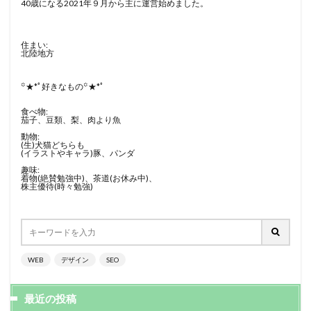
40歳になる2021年９月から主に運営始めました。
住まい:
北陸地方
꙳★*ﾟ好きなもの꙳★*ﾟ
食べ物:
茄子、豆類、梨、肉より魚
動物:
(生)犬猫どちらも
(イラストやキャラ)豚、パンダ
趣味:
着物(絶賛勉強中)、茶道(お休み中)、
株主優待(時々勉強)
WEB
デザイン
SEO
最近の投稿