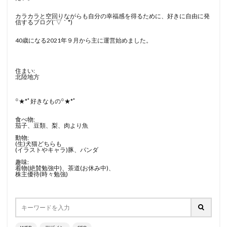
カラカラと空回りながらも自分の幸福感を得るために、好きに自由に発
信するブログ(´▽｀*)
40歳になる2021年９月から主に運営始めました。
住まい:
北陸地方
꙳★*ﾟ好きなもの꙳★*ﾟ
食べ物:
茄子、豆類、梨、肉より魚
動物:
(生)犬猫どちらも
(イラストやキャラ)豚、パンダ
趣味:
着物(絶賛勉強中)、茶道(お休み中)、
株主優待(時々勉強)