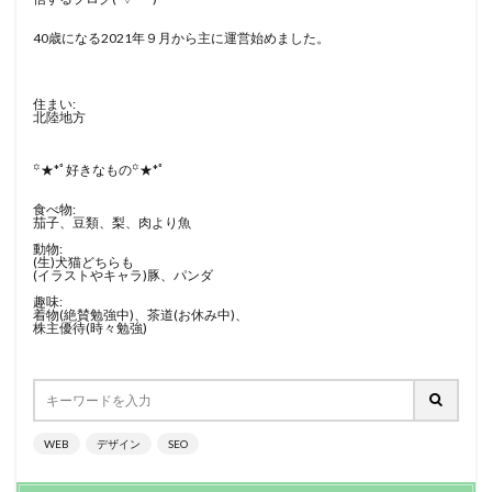
40歳になる2021年９月から主に運営始めました。
住まい:
北陸地方
꙳★*ﾟ好きなもの꙳★*ﾟ
食べ物:
茄子、豆類、梨、肉より魚
動物:
(生)犬猫どちらも
(イラストやキャラ)豚、パンダ
趣味:
着物(絶賛勉強中)、茶道(お休み中)、
株主優待(時々勉強)
WEB
デザイン
SEO