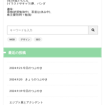
(生)犬猫どちらも
(イラストやキャラ)豚、パンダ
趣味:
着物(絶賛勉強中)、茶道(お休み中)、
株主優待(時々勉強)
WEB
デザイン
SEO
最近の投稿
2024.9.21 今日のつぶやき
2024.9.20 きょうのつぶやき
2024.9.19 今日のつぶやき
エジプト展とアクシデント