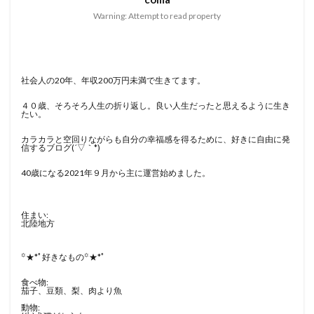
Warning: Attempt to read property
社会人の20年、年収200万円未満で生きてます。
４０歳、そろそろ人生の折り返し。良い人生だったと思えるように生き
たい。
カラカラと空回りながらも自分の幸福感を得るために、好きに自由に発
信するブログ(´▽｀*)
40歳になる2021年９月から主に運営始めました。
住まい:
北陸地方
꙳★*ﾟ好きなもの꙳★*ﾟ
食べ物:
茄子、豆類、梨、肉より魚
動物: