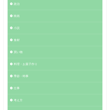
政治
映画
小説
食材
買い物
料理・お菓子作り
季節・時事
仕事
考え方