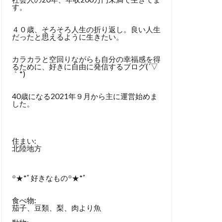
す。
４０歳、そろそろ人生の折り返し。良い人生
だったと思えるように生きたい。
カラカラと空回りながらも自分の幸福感を得
るために、好きに自由に発信するブログ(´▽
｀*)
40歳になる2021年９月から主に運営始めま
した。
住まい:
北陸地方
꙳★*ﾟ好きなもの꙳★*ﾟ
食べ物:
茄子、豆類、梨、肉より魚