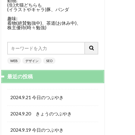
動物:
(生)犬猫どちらも
(イラストやキャラ)豚、パンダ
趣味:
着物(絶賛勉強中)、茶道(お休み中)、
株主優待(時々勉強)
WEB
デザイン
SEO
最近の投稿
2024.9.21 今日のつぶやき
2024.9.20 きょうのつぶやき
2024.9.19 今日のつぶやき