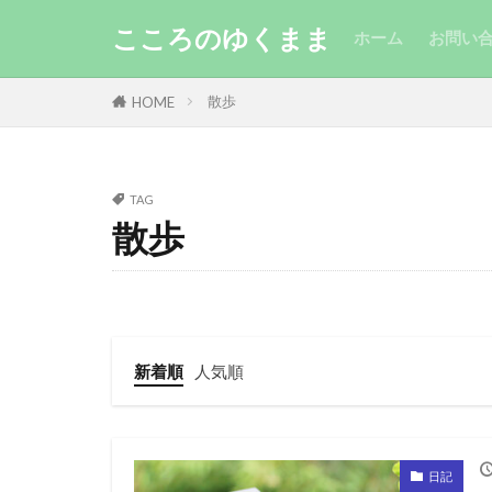
こころのゆくまま
ホーム
お問い
散歩
HOME
TAG
散歩
新着順
人気順
日記